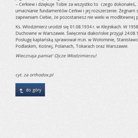
– Cerkiew i dziękuje Tobie za wszystko to czego dokonałeś,
umacnianie fundamentów Cerkwi i jej rozszerzenie. Żegnam się
zapewniam Ciebie, że pozostaniesz nie wieki w modlitewnej p
Ks. Włodzimierz urodził się 01.08.1934 r. w Klejnikach. W 1
Duchowne w Warszawie. Święcenia diakońskie przyjął 24.08.19
Posługę kapłańską sprawował m.in. w Wołominie, Stanisławo
Podlaskim, Kośnej, Polanach, Tokarach oraz Warszawie.
Wiecznaja pamiat' Ojcze Włodzimierzu!
cyt. za orthodox.pl
↴
do góry