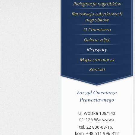
Pielęgnacja nagrobków
Renowacja zabytkowych
nagrobków
O Cmentarzu
Galeria zdjęć
Klepsydry
Mapa cmentarza
Kontakt
Zarząd Cmentarza
Prawosławnego
ul. Wolska 138/140
01-126 Warszawa
tel. 22 836-68-16,
kom. +48 511 996 312