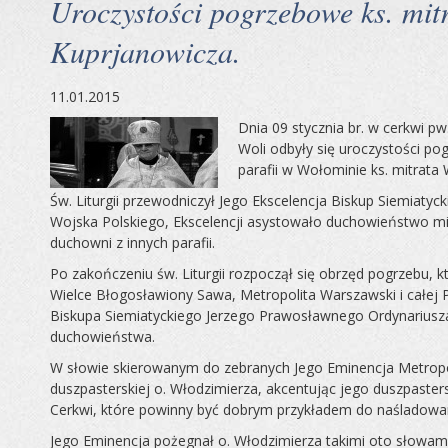
Uroczystości pogrzebowe ks. mit
Kuprjanowicza.
11.01.2015
Dnia 09 stycznia br. w cerkwi p
Woli odbyły się uroczystości p
parafii w Wołominie ks. mitrata
Św. Liturgii przewodniczył Jego Ekscelencja Biskup Siemiatyc
Wojska Polskiego, Ekscelencji asystowało duchowieństwo m
duchowni z innych parafii.
Po zakończeniu św. Liturgii rozpoczął się obrzęd pogrzebu, 
Wielce Błogosławiony Sawa, Metropolita Warszawski i całej Po
Biskupa Siemiatyckiego Jerzego Prawosławnego Ordynariusza
duchowieństwa.
W słowie skierowanym do zebranych Jego Eminencja Metropo
duszpasterskiej o. Włodzimierza, akcentując jego duszpaster
Cerkwi, które powinny być dobrym przykładem do naśladowan
Jego Eminencja pożegnał o. Włodzimierza takimi oto słowami