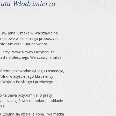
rata Włodzimierza
w. św. Jana Klimaka w Warszawie na
ogrzebowe wieloletniego proboszcza
 Włodzimierza Kuprjanowicza.
ki Jerzy Prawosławny Ordynariusz
iasta stołecznego Warszawy, a także
któremu przewodniczył Jego Eminencja,
lski w asyście Jego Ekscelencji
 Wojska Polskiego i przybyłego
lita Sawa przypomniał o pracy
skie zaangażowanie, pokorę i oddanie
ia.
: „żegna się dzisiaj z Tobą Twa matka