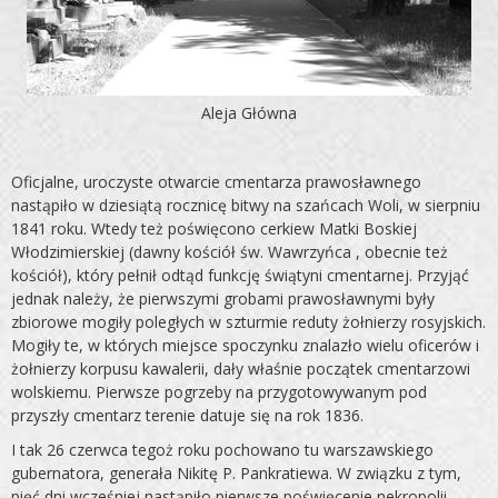
Aleja Główna
Oficjalne, uroczyste otwarcie cmentarza prawosławne­go
nastąpiło w dziesiątą rocznicę bitwy na szańcach Woli, w sierpniu
1841 roku. Wtedy też poświęcono cerkiew Matki Boskiej
Włodzimierskiej (dawny kościół św. Wawrzyńca , obecnie też
kościół), któ­ry pełnił odtąd funkcję świątyni cmentarnej. Przyjąć
jednak należy, że pierwszymi grobami prawosławnymi były
zbiorowe mogiły poległych w szturmie reduty żołnierzy rosyjskich.
Mo­giły te, w których miejsce spoczynku znalazło wielu oficerów i
żołnierzy korpusu kawalerii, dały właśnie początek cmenta­rzowi
wolskiemu. Pierwsze pogrzeby na przygotowywanym pod
przyszły cmentarz terenie datuje się na rok 1836.
I tak 26 czerwca tegoż roku pochowano tu warszawskiego
gubernatora, generała Nikitę P. Pankratiewa. W związku z tym,
pięć dni wcześniej nastąpiło pierwsze poświęcenie nekropolii.