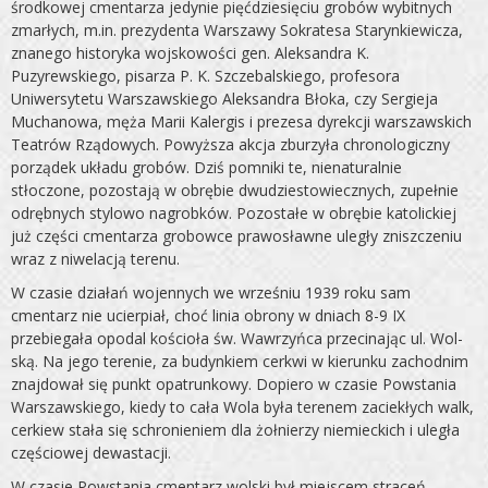
środkowej cmentarza jedynie pięćdziesię­ciu grobów wybitnych
zmarłych, m.in. prezydenta Warszawy Sokratesa Starynkiewicza,
znanego historyka wojskowości gen. Aleksandra K.
Puzyrewskiego, pisarza P. K. Szczebalskiego, profesora
Uniwersytetu Warszawskiego Aleksandra Błoka, czy Sergieja
Muchanowa, męża Marii Kalergis i prezesa dyrekcji warszawskich
Teatrów Rządowych. Powyższa akcja zburzyła chronologiczny
porządek układu grobów. Dziś po­mniki te, nienaturalnie
stłoczone, pozostają w obrębie dwu­dziestowiecznych, zupełnie
odrębnych stylowo nagrobków. Pozostałe w obrębie katolickiej
już części cmentarza grobowce prawosławne uległy zniszczeniu
wraz z niwelacją terenu.
W czasie działań wojennych we wrześniu 1939 roku sam
cmentarz nie ucierpiał, choć linia obrony w dniach 8-9 IX
przebiegała opodal kościoła św. Wawrzyńca przecinając ul. Wol­
ską. Na jego terenie, za budynkiem cerkwi w kierunku zachod­nim
znajdował się punkt opatrunkowy. Dopiero w czasie Pow­stania
Warszawskiego, kiedy to cała Wola była terenem zaciek­łych walk,
cerkiew stała się schronieniem dla żołnierzy nie­mieckich i uległa
częściowej dewastacji.
W czasie Powstania cmentarz wolski był miejscem straceń