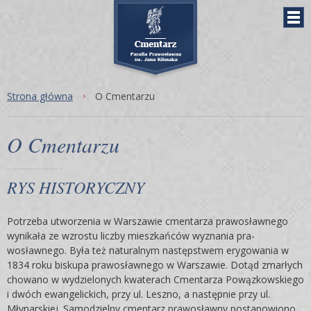
Strona główna
O Cmentarzu
O Cmentarzu
RYS HISTORYCZNY
Potrzeba utworzenia w Warszawie cmentarza prawosław­nego
wynikała ze wzrostu liczby mieszkańców wyznania pra­
wosławnego. Była też naturalnym następstwem erygowania w
1834 roku biskupa prawosławnego w Warszawie. Dotąd zmarłych
chowano w wydzielonych kwaterach Cmentarza Powązkowskiego
i dwóch ewangelickich, przy ul. Leszno, a następnie przy ul.
Młynarskiej. Samodzielny cmentarz prawo­sławny postanowiono