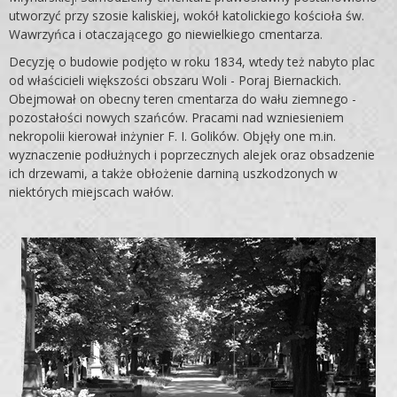
utworzyć przy szosie kaliskiej, wokół katolickiego kościoła św.
Wawrzyńca i otaczającego go niewiel­kiego cmentarza.
Decyzję o budowie podjęto w roku 1834, wtedy też nabyto plac
od właścicieli większości obszaru Woli - Poraj Biernackich.
Obejmował on obecny teren cmentarza do wału ziemnego -
pozostałości nowych szańców. Pracami nad wzniesieniem
nekropolii kierował inżynier F. I. Golików. Objęły one m.in.
wyznaczenie podłużnych i poprzecznych alejek oraz obsadzenie
ich drzewami, a także obłożenie darni­ną uszkodzonych w
niektórych miejscach wałów.