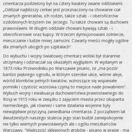
cmentarza podzielony był na cztery kwate­ry zwane oddziałami.
„Oddział najbliższy cerkwi jest przezna­czony na chowanie ciał
zmarłych generałów, ich rodzin, tak­że sztab - i oberoficerów
ozdobionych krzyżem św. Jerzego. Tu także chowani są duchowni
prawosławni. W drugim od­dziale chowani bywają sztab - i
oberoficerowie oraz kupcy. W trzecim dymisjonowani żołnierze,
mieszczanie i ludzie mniej zamożni. Czwarty mieści mogiły ogólne
dla zmarłych ubogich po szpitalach".
Do wybuchu I wojny światowej cmentarz wolski był starannie
utrzymany i odznaczał się okazałym wyglądem. W wydanym w
1873 roku Przewodniku po Warszawie pisano, że „ma pozór
bardzo pięknego ogrodu, w którym szerokie ulice, wórne aleje,
wśród klombów pełnych kwiatów, wzno­szące się wspaniałe
pomniki i czystość wzorowa czynią to miejsce nade powabnem".
Wybuch wojny i ewakuacja ducho­wieństwa prawosławnego do
Rosji w 1915 roku w związku z zajęciem miasta przez okupanta
niemieckiego, jak również i same działania wojenne były
niewątpliwie przyczyną zaniedba­nia cmentarza. Z początkiem lat
dwudziestych naszego stule­cia jego stan budził zaniepokojenie
nie tylko wiernych prawo­sławnych ale i ogółu mieszkańców
Warszawy. "Większość sklepionych grobów - pisano w prasie - ma