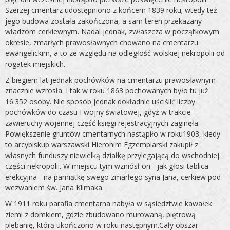
Szerzej cmentarz udostępniono z końcem 1839 roku; wtedy też
jego budowa została zakończona, a sam teren przekazany
władzom cerkiewnym. Nadal jednak, zwłaszcza w początkowym
okresie, zmarłych prawosławnych chowano na cmentarzu
ewangeli­ckim, a to ze względu na odległość wolskiej nekropolii od
rogatek miejskich.
Z biegiem lat jednak pochówków na cmenta­rzu prawosławnym
znacznie wzrosła. I tak w roku 1863 pocho­wanych było tu już
16.352 osoby. Nie sposób jednak dokład­nie uściślić liczby
pochówków do czasu I wojny światowej, gdyż w trakcie
zawieruchy wojennej część księgi rejestracyj­nych zaginęła.
Powiększenie gruntów cmentarnych nastąpiło w roku1903, kiedy
to arcybiskup warszawski Hieronim Egzemplarski zakupił z
własnych funduszy niewielką działkę przylega­jącą do wschodniej
części nekropolii. W miejscu tym wzniósł on - jak głosi tablica
erekcyjna - na pamiątkę swego zmar­łego syna Jana, cerkiew pod
wezwaniem św. Jana Klimaka.
W 1911 roku parafia cmentarna nabyła w sąsiedztwie kawałek
ziemi z domkiem, gdzie zbudowano murowaną, pię­trową
plebanię, którą ukończono w roku następnym.Cały obszar