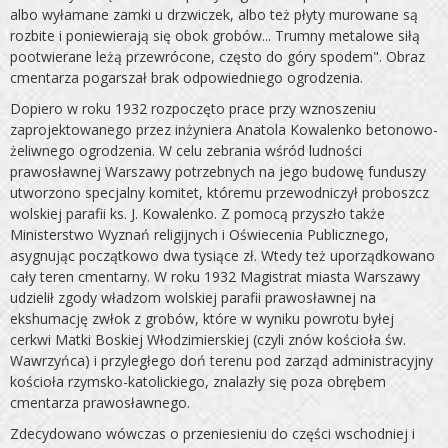
albo wyłamane zamki u drzwiczek, albo też płyty murowane są
rozbite i po­niewierają się obok grobów... Trumny metalowe siłą
pootwie­rane leżą przewrócone, często do góry spodem". Obraz
cmen­tarza pogarszał brak odpowiedniego ogrodzenia.
Dopiero w ro­ku 1932 rozpoczęto prace przy wznoszeniu
zaprojektowanego przez inżyniera Anatola Kowalenko betonowo-
żeliwnego ogrodzenia. W celu zebrania wśród ludności
prawosławnej Warsza­wy potrzebnych na jego budowę funduszy
utworzono specjal­ny komitet, któremu przewodniczył proboszcz
wolskiej para­fii ks. J. Kowalenko. Z pomocą przyszło także
Ministerstwo Wyznań religijnych i Oświecenia Publicznego,
asygnując począt­kowo dwa tysiące zł. Wtedy też uporządkowano
cały teren cmentarny. W roku 1932 Magistrat miasta Warszawy
udzielił zgody władzom wolskiej parafii prawosławnej na
ekshumację zwłok z grobów, które w wyniku powrotu byłej
cerkwi Matki Boskiej Włodzimierskiej (czyli znów kościoła św.
Wawrzyńca) i przy­ległego doń terenu pod zarząd administracyjny
kościoła rzymsko-katolickiego, znalazły się poza obrębem
cmentarza prawosławnego.
Zdecydowano wówczas o przeniesieniu do części wschodniej i