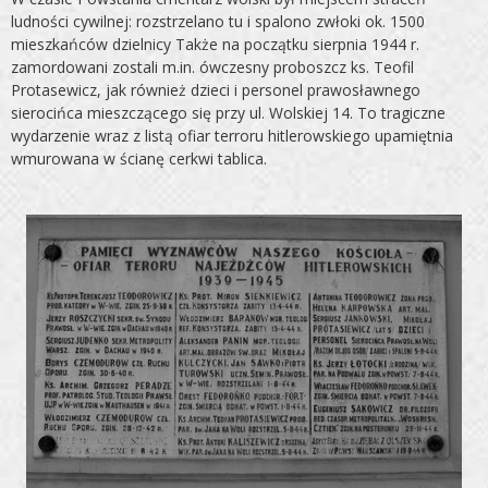
ludności cywilnej: roz­strzelano tu i spalono zwłoki ok. 1500
mieszkańców dzielnicy Także na początku sierpnia 1944 r.
zamordowani zostali m.in. ówczesny proboszcz ks. Teofil
Protasewicz, jak również dzieci i personel prawosławnego
sierocińca mieszczącego się przy ul. Wolskiej 14. To tragiczne
wydarzenie wraz z listą ofiar ter­roru hitlerowskiego upamiętnia
wmurowana w ścianę cerkwi tablica.