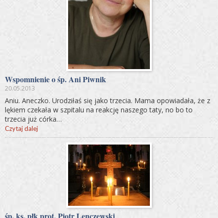
Wspomnienie o śp. Ani Piwnik
20.05.2013
Aniu. Aneczko. Urodziłaś się jako trzecia. Mama opowiadała, że z
lękiem czekała w szpitalu na reakcję naszego taty, no bo to
trzecia już córka…
Czytaj dalej
śp. ks. płk prot. Piotr Lenczewski