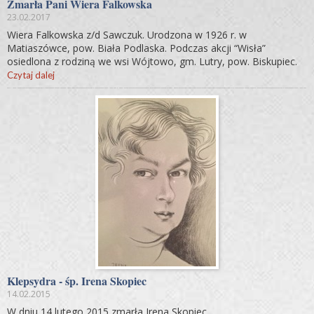
Zmarła Pani Wiera Falkowska
23.02.2017
Wiera Falkowska z/d Sawczuk. Urodzona w 1926 r. w
Matiaszówce, pow. Biała Podlaska. Podczas akcji “Wisła”
osiedlona z rodziną we wsi Wójtowo, gm. Lutry, pow. Biskupiec.
Czytaj dalej
Klepsydra - śp. Irena Skopiec
14.02.2015
W dniu 14 lutego 2015 zmarła Irena Skopiec...