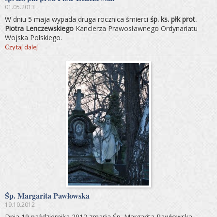
01.05.2013
W dniu 5 maja wypada druga rocznica śmierci
śp. ks. płk prot.
Piotra Lenczewskiego
Kanclerza Prawosławnego Ordynariatu
Wojska Polskiego.
Czytaj dalej
Śp. Margarita Pawłowska
19.10.2012
Dnia 19 października 2012 zmarła Śp. Margarita Pawłowska.