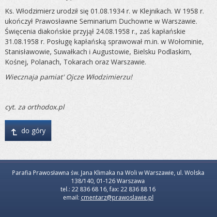
Ks. Włodzimierz urodził się 01.08.1934 r. w Klejnikach. W 1958 r.
ukończył Prawosławne Seminarium Duchowne w Warszawie.
Święcenia diakońskie przyjął 24.08.1958 r., zaś kapłańskie
31.08.1958 r. Posługę kapłańską sprawował m.in. w Wołominie,
Stanisławowie, Suwałkach i Augustowie, Bielsku Podlaskim,
Kośnej, Polanach, Tokarach oraz Warszawie.
Wiecznaja pamiat' Ojcze Włodzimierzu!
cyt. za orthodox.pl
↴
do góry
Parafia Prawosławna św. Jana Klimaka na Woli w Warszawie, ul. Wolska
138/140, 01-126 Warszawa
tel.: 22 836 68 16, fax: 22 836 88 16
email:
cmentarz@prawoslawie.pl