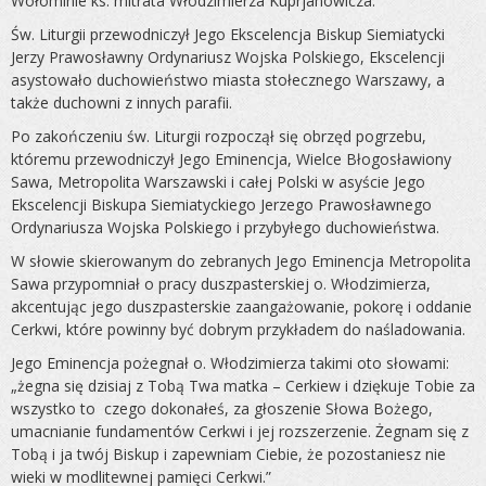
Wołominie ks. mitrata Włodzimierza Kuprjanowicza.
Św. Liturgii przewodniczył Jego Ekscelencja Biskup Siemiatycki
Jerzy Prawosławny Ordynariusz Wojska Polskiego, Ekscelencji
asystowało duchowieństwo miasta stołecznego Warszawy, a
także duchowni z innych parafii.
Po zakończeniu św. Liturgii rozpoczął się obrzęd pogrzebu,
któremu przewodniczył Jego Eminencja, Wielce Błogosławiony
Sawa, Metropolita Warszawski i całej Polski w asyście Jego
Ekscelencji Biskupa Siemiatyckiego Jerzego Prawosławnego
Ordynariusza Wojska Polskiego i przybyłego duchowieństwa.
W słowie skierowanym do zebranych Jego Eminencja Metropolita
Sawa przypomniał o pracy duszpasterskiej o. Włodzimierza,
akcentując jego duszpasterskie zaangażowanie, pokorę i oddanie
Cerkwi, które powinny być dobrym przykładem do naśladowania.
Jego Eminencja pożegnał o. Włodzimierza takimi oto słowami:
„żegna się dzisiaj z Tobą Twa matka – Cerkiew i dziękuje Tobie za
wszystko to czego dokonałeś, za głoszenie Słowa Bożego,
umacnianie fundamentów Cerkwi i jej rozszerzenie. Żegnam się z
Tobą i ja twój Biskup i zapewniam Ciebie, że pozostaniesz nie
wieki w modlitewnej pamięci Cerkwi.”